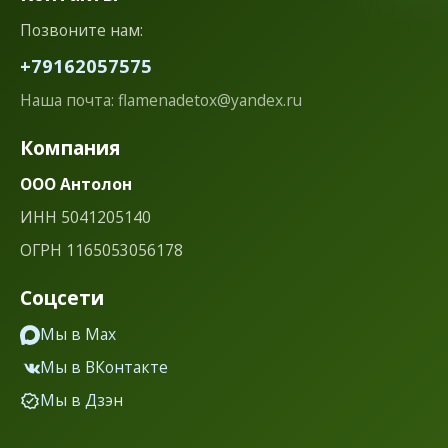
Позвоните нам:
+79162057575
Наша почта: flamenadetox@yandex.ru
Компания
ООО Антолон
ИНН 5041205140
ОГРН 1165053056178
Соцсети
Мы в Мах
Мы в ВКонтакте
Мы в Дзэн